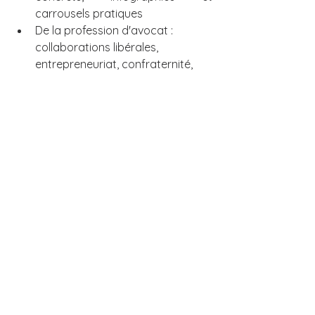
carrousels pratiques
De la profession d'avocat : 
collaborations libérales, 
entrepreneuriat, confraternité, 
équilibre vie personnelle et 
professionnelle
Des études de droit : comment 
devenir avocat, survivre à la fac 
de droit, le CRFPA
Bref, le journal d’une jeune avocate à 
son compte 🥑
Voir tout
Posts récents