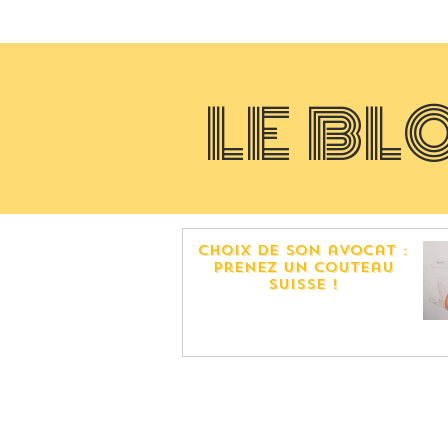
LE BL
choix de son avocat :
prenez Un couteau
suisse !