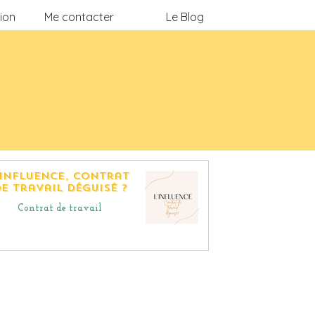
ion
Me contacter
Le Blog
'influence, contrat
e travail déguisé ?
Contrat de travail