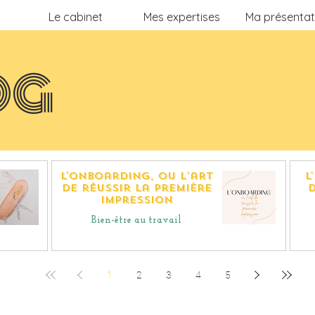
Le cabinet
Mes expertises
Ma présentat
OG
L'onboarding, ou l'art
L
de réussir la première
d
impression
Bien-être au travail
1
2
3
4
5