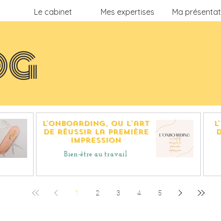
Le cabinet
Mes expertises
Ma présentat
OG
L'onboarding, ou l'art
L
de réussir la première
d
impression
Bien-être au travail
1
2
3
4
5