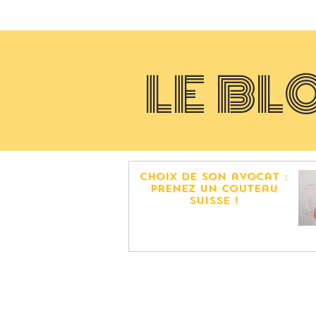
LE BL
choix de son avocat :
prenez Un couteau
suisse !