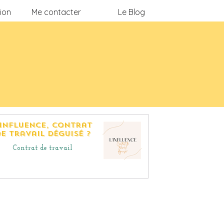
ion
Me contacter
Le Blog
'influence, contrat
e travail déguisé ?
Contrat de travail