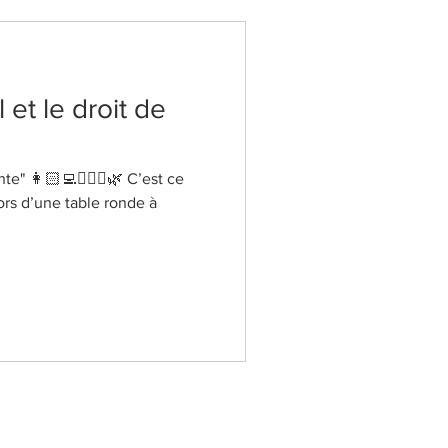
l et le droit de
te" 👩🏻‍💻👮🏻‍♀️🌿 C’est ce
ors d’une table ronde à