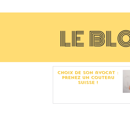
LE BL
choix de son avocat :
prenez Un couteau
suisse !