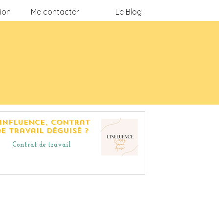
ion
Me contacter
Le Blog
'influence, contrat
e travail déguisé ?
Contrat de travail