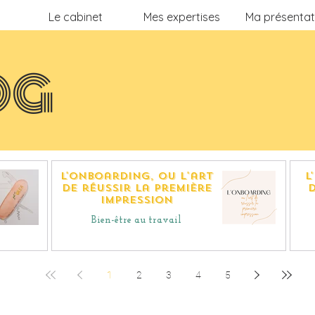
Le cabinet
Mes expertises
Ma présentat
OG
L'onboarding, ou l'art
L
de réussir la première
d
impression
Bien-être au travail
1
2
3
4
5